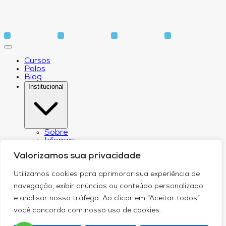
Cursos
Polos
Blog
Institucional
Sobre
Idiomas
Biblioteca
Valorizamos sua privacidade
CPA – Comissão Própria de Avaliação
Núcleo de Apoio Psicopedagógico
Núcleo de Arte e Cultura
Utilizamos cookies para aprimorar sua experiência de
Canal de Comunicação do DPO
navegação, exibir anúncios ou conteúdo personalizado
Serviços
Contato
e analisar nosso tráfego. Ao clicar em “Aceitar todos”,
você concorda com nosso uso de cookies.