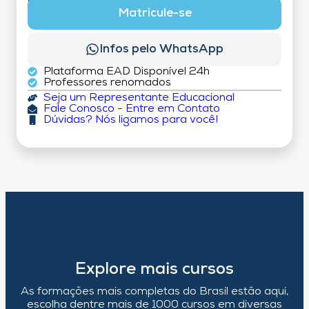
MATRÍCULA:
R$ 199,00 (TAXA ÚNICA)
Matricule-se
Infos pelo WhatsApp
Plataforma EAD Disponível 24h
Professores renomados
Seja um Representante Educacional
Fale Conosco - Entre em Contato
Dúvidas? Nós ligamos para você!
Explore mais cursos
As formações mais completas do Brasil estão aqui,
escolha dentre mais de 1000 cursos em diversas