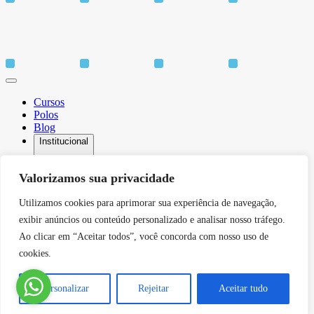
Cursos
Polos
Blog
Institucional
Valorizamos sua privacidade
Utilizamos cookies para aprimorar sua experiência de navegação,
Sobre
Idiomas
exibir anúncios ou conteúdo personalizado e analisar nosso tráfego.
Biblioteca
Ao clicar em “Aceitar todos”, você concorda com nosso uso de
CPA – Comissão Própria de Avaliação
cookies.
Núcleo de Apoio Psicopedagógico
Núcleo de Arte e Cultura
Canal de Comunicação do DPO
Personalizar
Rejeitar
Aceitar tudo
Serviços
Contato