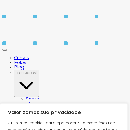
Cursos
Polos
Blog
Institucional
Sobre
Idiomas
Biblioteca
Valorizamos sua privacidade
CPA – Comissão Própria de Avaliação
Núcleo de Apoio Psicopedagógico
Núcleo de Arte e Cultura
Utilizamos cookies para aprimorar sua experiência de
Canal de Comunicação do DPO