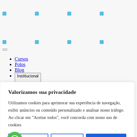
Cursos
Polos
Blog
Institucional
Valorizamos sua privacidade
Utilizamos cookies para aprimorar sua experiência de navegação,
Sobre
Idiomas
exibir anúncios ou conteúdo personalizado e analisar nosso tráfego.
Biblioteca
Ao clicar em “Aceitar todos”, você concorda com nosso uso de
CPA – Comissão Própria de Avaliação
cookies.
Núcleo de Apoio Psicopedagógico
Núcleo de Arte e Cultura