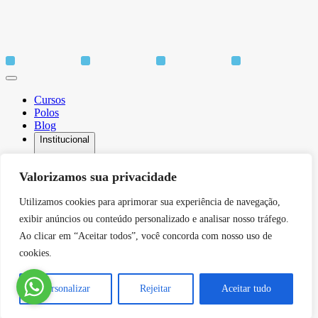
Cursos
Polos
Blog
Institucional
Valorizamos sua privacidade
Utilizamos cookies para aprimorar sua experiência de navegação,
Sobre
Idiomas
exibir anúncios ou conteúdo personalizado e analisar nosso tráfego.
Biblioteca
Ao clicar em “Aceitar todos”, você concorda com nosso uso de
CPA – Comissão Própria de Avaliação
cookies.
Núcleo de Apoio Psicopedagógico
Núcleo de Arte e Cultura
Canal de Comunicação do DPO
Personalizar
Rejeitar
Aceitar tudo
Serviços
Contato