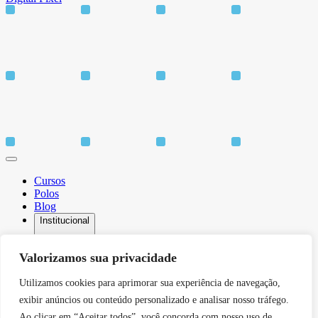
Cursos
Polos
Blog
Institucional
Valorizamos sua privacidade
Utilizamos cookies para aprimorar sua experiência de navegação,
Sobre
Idiomas
exibir anúncios ou conteúdo personalizado e analisar nosso tráfego.
Biblioteca
Ao clicar em “Aceitar todos”, você concorda com nosso uso de