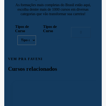
As formações mais completas do Brasil estão aqui,
escolha dentre mais de 1000 cursos em diversas
categorias que vão transformar sua carreira!
Tipos de
Tipos de
Curso
Curso
VEM PRA FAVENI
Cursos relacionados