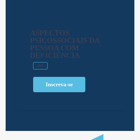
ASPECTOS
PSICOSSOCIAIS DA
PESSOA COM
DEFICIÊNCIA
180h
Saiba mais
Inscreva-se