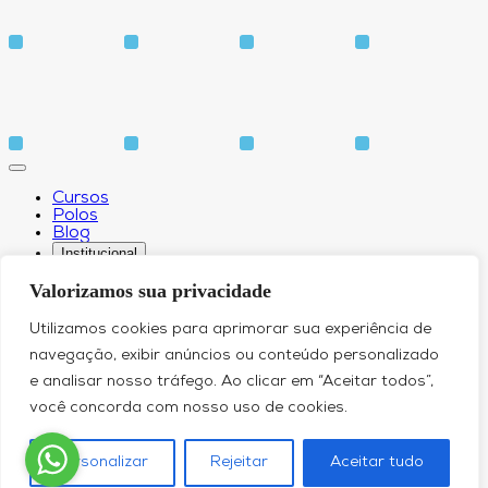
Cursos
Polos
Blog
Institucional
Valorizamos sua privacidade
Utilizamos cookies para aprimorar sua experiência de
Sobre
navegação, exibir anúncios ou conteúdo personalizado
Idiomas
e analisar nosso tráfego. Ao clicar em “Aceitar todos”,
Biblioteca
CPA – Comissão Própria de Avaliação
você concorda com nosso uso de cookies.
Núcleo de Apoio Psicopedagógico
Núcleo de Arte e Cultura
Canal de Comunicação do DPO
Personalizar
Rejeitar
Aceitar tudo
Serviços