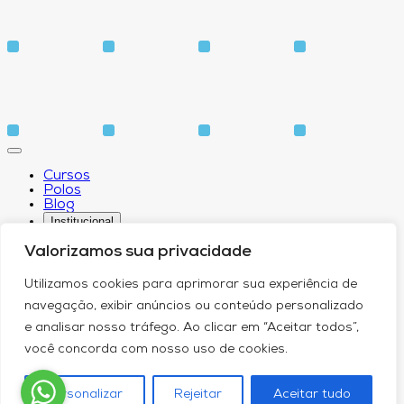
Cursos
Polos
Blog
Institucional
Valorizamos sua privacidade
Utilizamos cookies para aprimorar sua experiência de
Sobre
navegação, exibir anúncios ou conteúdo personalizado
Idiomas
e analisar nosso tráfego. Ao clicar em “Aceitar todos”,
Biblioteca
CPA – Comissão Própria de Avaliação
você concorda com nosso uso de cookies.
Núcleo de Apoio Psicopedagógico
Núcleo de Arte e Cultura
Canal de Comunicação do DPO
Personalizar
Rejeitar
Aceitar tudo