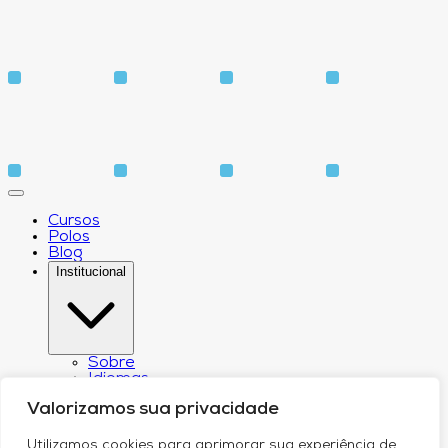
Cursos
Polos
Blog
Institucional
Sobre
Idiomas
Biblioteca
Valorizamos sua privacidade
CPA – Comissão Própria de Avaliação
Núcleo de Apoio Psicopedagógico
Núcleo de Arte e Cultura
Utilizamos cookies para aprimorar sua experiência de