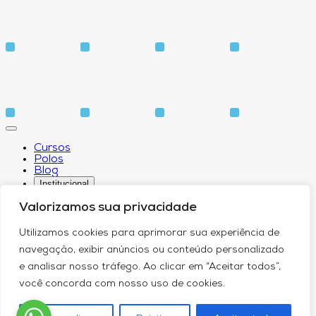
Cursos
Polos
Blog
Institucional
Valorizamos sua privacidade
Utilizamos cookies para aprimorar sua experiência de
Sobre
navegação, exibir anúncios ou conteúdo personalizado
Idiomas
e analisar nosso tráfego. Ao clicar em “Aceitar todos”,
Biblioteca
CPA – Comissão Própria de Avaliação
você concorda com nosso uso de cookies.
Núcleo de Apoio Psicopedagógico
Núcleo de Arte e Cultura
Canal de Comunicação do DPO