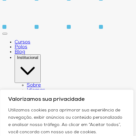
Cursos
Polos
Blog
Institucional
Sobre
Idiomas
Biblioteca
Valorizamos sua privacidade
CPA – Comissão Própria de Avaliação
Núcleo de Apoio Psicopedagógico
Núcleo de Arte e Cultura
Utilizamos cookies para aprimorar sua experiência de
Canal de Comunicação do DPO
navegação, exibir anúncios ou conteúdo personalizado
Serviços
Contato
e analisar nosso tráfego. Ao clicar em “Aceitar todos”,
você concorda com nosso uso de cookies.