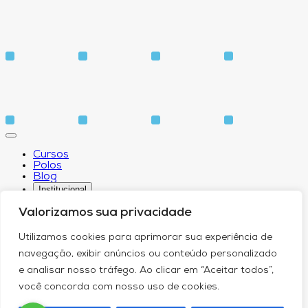
Cursos
Polos
Blog
Institucional
Valorizamos sua privacidade
Utilizamos cookies para aprimorar sua experiência de
Sobre
navegação, exibir anúncios ou conteúdo personalizado
Idiomas
e analisar nosso tráfego. Ao clicar em “Aceitar todos”,
Biblioteca
CPA – Comissão Própria de Avaliação
você concorda com nosso uso de cookies.
Núcleo de Apoio Psicopedagógico
Núcleo de Arte e Cultura