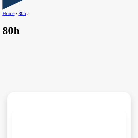
Home
›
80h
›
80h