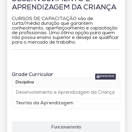
APRENDIZAGEM DA CRIANÇA
CURSOS DE CAPACITAÇÃO são de
curta/média duração que garantem
conhecimento, aperfeiçoamento e capacitação
de profissionais. Uma ótima opção para quem
não possui ensino superior e deseja se qualificar
para o mercado de trabalho.
Grade Curricular
Grade Curricular
IMPRIMIR
Disciplina
Carg
Desenvolvimento e Aprendizagem da Criança
40
Teorias da Aprendizagem
40
Funcionamento