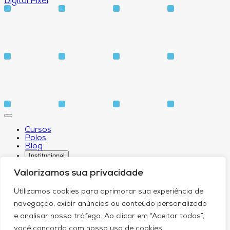
Digital Pixel
Cursos
Polos
Blog
Institucional
Valorizamos sua privacidade
Utilizamos cookies para aprimorar sua experiência de
Sobre
navegação, exibir anúncios ou conteúdo personalizado
Idiomas
e analisar nosso tráfego. Ao clicar em “Aceitar todos”,
Biblioteca
CPA – Comissão Própria de Avaliação
você concorda com nosso uso de cookies.