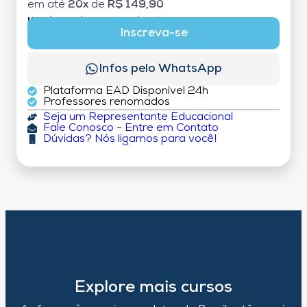
em até
20x
de
R$ 149,90
MATRÍCULA:
R$ 199,00 (TAXA ÚNICA)
Inscreva-se
Infos pelo WhatsApp
Plataforma EAD Disponível 24h
Professores renomados
Seja um Representante Educacional
Fale Conosco - Entre em Contato
Dúvidas? Nós ligamos para você!
Explore mais cursos